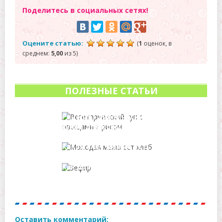
Поделитесь в социальных сетях!
Оцените статью:
(
1
оценок, в
среднем:
5,00
из 5)
ПОЛЕЗНЫЕ СТАТЬИ
Рецепты диетических
супов для кормящих
мама в первый месяц
после родов
Какой хлеб можно есть
матери при грудном
вскармливании?
Как правильно есть
зефир при грудном
вскармливании?
Оставить комментарий: