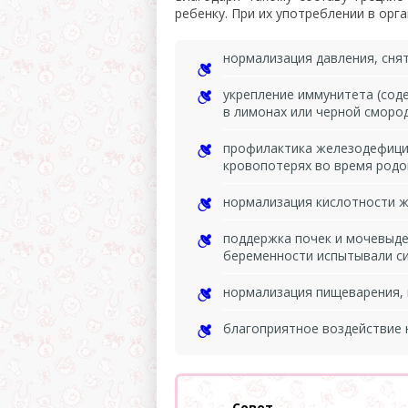
ребенку. При их употреблении в орг
нормализация давления, сня
укрепление иммунитета (сод
в лимонах или черной смород
профилактика железодефици
кровопотерях во время родов
нормализация кислотности ж
поддержка почек и мочевыде
беременности испытывали си
нормализация пищеварения,
благоприятное воздействие н
Совет