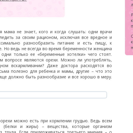
 мама не знает, кого и когда слушать: одни врачи
ледить за своим рационом, исключая все вредное и
ксимально разнообразить питание и есть пищу, к
. Но ведь не всегда во время беременности женщина
 одни только ее «беременные хотелки» чего стоят.
ом вопросе являются орехи. Можно ли употреблять,
дном вскармливании? Даже доктора расходятся во
сьма полезно для ребенка и мамы, другие – что это
пище должно быть разнообразие и все хорошо в меру.
 орехи можно есть при кормлении грудью. Ведь всем
а (белки и жиры) – вещества, которые организм
з труда. Если придерживаться третьего мнения – о