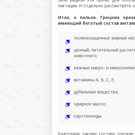
лактации. И отдельно рассмотреть 
Итак, о пользе. Грецкие орех
имеющий богатый состав витам
полинасыщенные жирные кисл
ценный, питательный растит
животного;
важные макро- и микроэлемен
витамины А, В, С, Е;
дубильные вещества;
эфирное масло;
каротиноиды.
Благодаря такому составу грецки