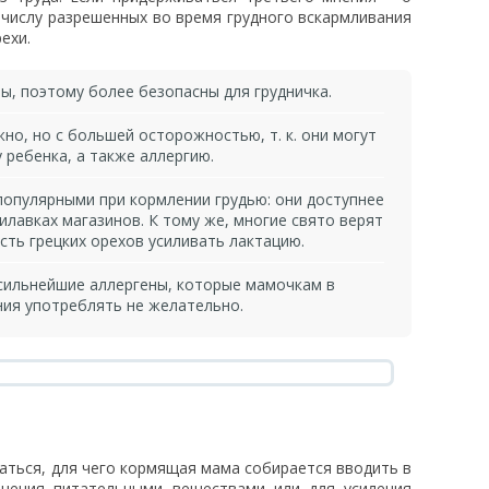
к числу разрешенных во время грудного вскармливания
ехи.
ы, поэтому более безопасны для грудничка.
о, но с большей осторожностью, т. к. они могут
у ребенка, а также аллергию.
популярными при кормлении грудью: они доступнее
рилавках магазинов. К тому же, многие свято верят
сть грецких орехов усиливать лактацию.
– сильнейшие аллергены, которые мамочкам в
ния употреблять не желательно.
раться, для чего кормящая мама собирается вводить в
ащения питательными веществами или для усиления