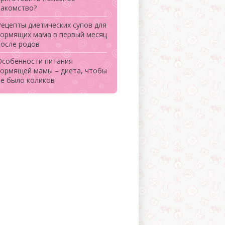
лакомство?
Рецепты диетических супов для
кормящих мама в первый месяц
после родов
Особенности питания
кормящей мамы – диета, чтобы
не было коликов