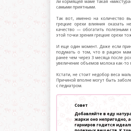
ли кормящей маме такая «микстура»
самыми приятными.
Так вот, именно на количество в
грецкие орехи влияния оказать н
качество — обогатить полезными 
этой точки зрения грецкие орехи то
И еще один момент. Даже если прин
подумать о том, что в рацион ма
ранее чем через 3 месяца после ро
увеличение объемов молока как-то 
Кстати, не стоит недобор веса мал
Причиной вполне могут быть заболе
с педиатром.
Совет
Добавляйте в еду натура
жарки оно непригодно, а
гарниров годится идеал
полезных веществ. К то