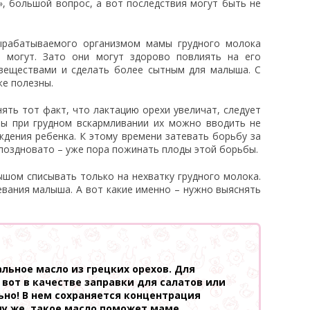
, большой вопрос, а вот последствия могут быть не
ырабатываемого организмом мамы грудного молока
е могут. Зато они могут здорово повлиять на его
веществами и сделать более сытным для малыша. С
же полезны.
ять тот факт, что лактацию орехи увеличат, следует
мы при грудном вскармливании их можно вводить не
ждения ребенка. К этому времени затевать борьбу за
поздновато – уже пора пожинать плоды этой борьбы.
ышом списывать только на нехватку грудного молока.
вания малыша. А вот какие именно – нужно выяснять
льное масло из грецких орехов. Для
 вот в качестве заправки для салатов или
ьно! В нем сохраняется концентрация
му же, такое масло поможет маме