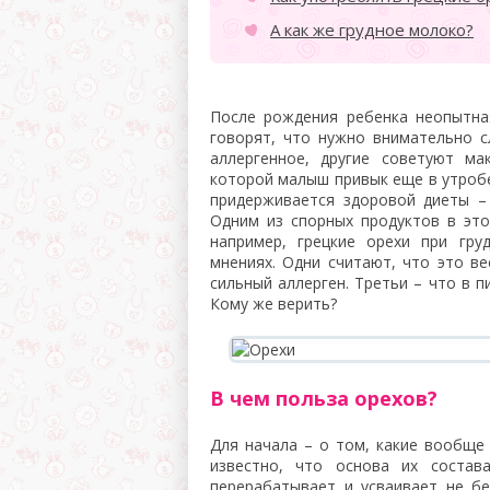
А как же грудное молоко?
После рождения ребенка неопытная
говорят, что нужно внимательно с
аллергенное, другие советуют ма
которой малыш привык еще в утробе
придерживается здоровой диеты –
Одним из спорных продуктов в эт
например, грецкие орехи при гру
мнениях. Одни считают, что это ве
сильный аллерген. Третьи – что в 
Кому же верить?
В чем польза орехов?
Для начала – о том, какие вообще
известно, что основа их состав
перерабатывает и усваивает не бе