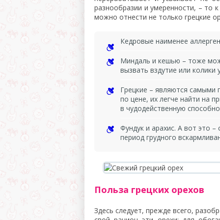
разнообразии и умеренности, – то 
можно отнести не только грецкие ор
Кедровые наименее аллерген
Миндаль и кешью – тоже можн
вызвать вздутие или колики 
Грецкие – являются самыми 
по цене, их легче найти на п
в чудодейственную способно
Фундук и арахис. А вот это 
период грудного вскармлива
Польза грецких орехов
Здесь следует, прежде всего, разоб
свой рацион эти орехи: для обог