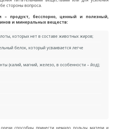
обе стороны вопроса.
и – продукт, бесспорно, ценный и полезный,
инов и минеральных веществ:
оты, которых нет в составе животных жиров;
ельный белок, который усваивается легче
ты (калий, магний, железо, в особенности – йод);
е орехи способны принести немало пользы матери и