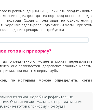
огласно рекомендациям ВОЗ, начинать вводить новые
о мнение педиатров до сих пор неоднозначно – одни
е – полгода. Сходятся они лишь на одном: если у
ать хорошую адаптированную смесь и малыш при этом
ннее введение прикорма не требуется.
нок готов к прикорму?
а до определенного момента может переваривать
менем она развивается, дозревают слюнные железы,
териями, появляются первые зубы.
аков, по которым можно определить, когда
талкивания языка. Подобные рефлекторные
ными. Они защищают малыша от проглатывания
ебенок не готов к прикорму – он будет