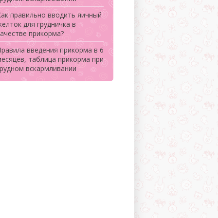
Как правильно вводить яичный
желток для грудничка в
качестве прикорма?
Правила введения прикорма в 6
месяцев, таблица прикорма при
грудном вскармливании