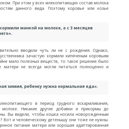
оком. При этом у всех млекопитающих состав молока
ностям данного вида. Поэтому коровье или козье
кормили манкой на молоке, а с 3 месяцев
чего».
вительно вводили чуть ли не с рождения. Однако,
кусственника зачастую кормили кипяченым коровьим
айне мало полезных веществ, то такое решение было
е матери не всегда могли питаться полноценно и
ная химия, ребенку нужна нормальная еда».
лекопитающего в период грудного вскармливания,
 молоке. Никакие другие добавки и прикормы до
жны. Вы видели, чтобы кошка носила новорожденным
т? Вот и человеческому детенышу они тоже не нужны.
ценное питание матери или хорошая адаптированная