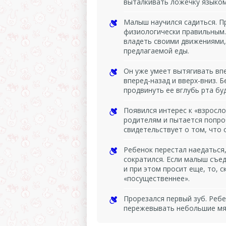
выталкивать ложечку языком
Малыш научился садиться. П
физиологически правильным.
владеть своими движениями,
предлагаемой еды.
Он уже умеет вытягивать вп
вперед-назад и вверх-вниз. 
продвинуть ее вглубь рта бу
Появился интерес к «взросло
родителям и пытается попроб
свидетельствует о том, что 
Ребенок перестал наедаться
сократился. Если малыш съе
и при этом просит еще, то, 
«посущественнее».
Прорезался первый зуб. Ребе
пережевывать небольшие мяг