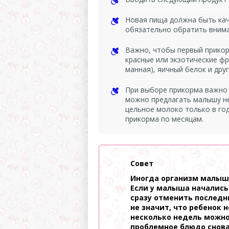
Новая пища должна быть каче
обязательно обратить внима
Важно, чтобы первый прикор
красные или экзотические фр
манная), яичный белок и дру
При выборе прикорма важно 
можно предлагать малышу не
цельное молоко только в го
прикорма по месяцам.
Совет
Иногда организм малыша
Если у малыша начались
сразу отменить последни
не значит, что ребенок 
несколько недель можно
проблемное блюдо снова