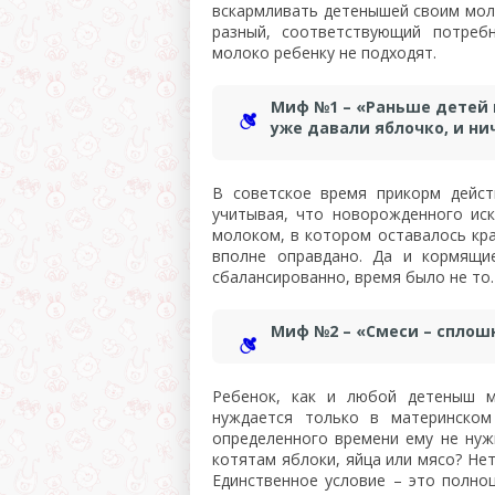
вскармливать детенышей своим мол
разный, соответствующий потреб
молоко ребенку не подходят.
Миф №1 – «Раньше детей 
уже давали яблочко, и ни
В советское время прикорм дейст
учитывая, что новорожденного ис
молоком, в котором оставалось кр
вполне оправдано. Да и кормящи
сбалансированно, время было не то.
Миф №2 – «Смеси – сплош
Ребенок, как и любой детеныш м
нуждается только в материнском
определенного времени ему не ну
котятам яблоки, яйца или мясо? Не
Единственное условие – это полно