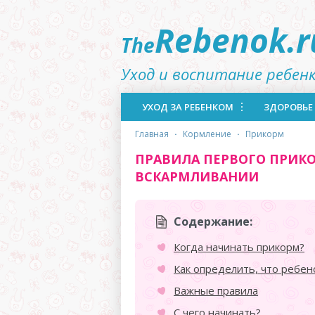
Rebenok.r
The
Уход и воспитание ребен
УХОД ЗА РЕБЕНКОМ
ЗДОРОВЬЕ
главная
·
кормление
·
прикорм
ПРАВИЛА ПЕРВОГО ПРИК
ВСКАРМЛИВАНИИ
Содержание:
Когда начинать прикорм?
Как определить, что ребен
Важные правила
С чего начинать?