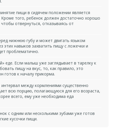
.
ринятие пищи в сидячем положении является
 Кроме того, ребенок должен достаточно хорошо
 чтобы отвернуться, отказываясь от
еред нижнюю губу и может двигать языком
Без этих навыков захватить пищу с ложечки и
дет проблематично.
й» еде. Если малыш уже заглядывает в тарелку к
овать пищу на вкус, то, как правило, это
он готов к началу прикорма.
, интервал между кормлениями существенно
дает всю порцию, полагающуюся для его возраста,
скорее всего, ему уже необходима еда
нок с одним или несколькими зубами уже готов
кие кусочки пищи.