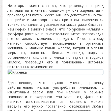
Некоторые мамы считают, что ряженку в период
лактации пить нельзя, слишком уж она жирная, да и
производится путем брожения. Это действительно так,
но грибки и микроорганизмы при этом применяются
только полезные, а усваивается масса даже быстрее,
чем кефир. Немногие знают, что по уровню кальция и
фосфора ряженка в значительной мере превосходит
все остальные молочные продукты. Плюс к этому
напиток способствует восполнению в организме
женщины и малыша калия, железа, натрия и магния.
Ферменты, животные белки, углеводы, жиры и
органические кислоты ряженки попадают в грудное
молоко, превращая его в полноценный источник
питательных компонентов.
Единственное, что нужно учесть, ряженку
действительно нельзя употреблять женщинам с
избыточным весом или при наличии у ребенка
склонности к ожирению. Учитывая тот, факт, что
напиток изготавливается из топленого молока
вводить его нужно постепенно, отслеживая любые
изменения в состоянии новорожденного. При