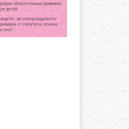
График обязательных прививок
для детей
Защитит ли новорожденного
прививка от гепатита, опасна
и она?