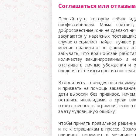
Соглашаться или отказыв
Первый путь, которым сейчас ид
профессионалам. Мама считает
добросовестные, они не сделают ни
закупаются у надежных поставщик
случае специалист найдет лучшее р
мнение правильно: не фашисты же
забывать, что врач обязан работа
количеству вакцинированных и н
отстаивать личные убеждения и о
предпочтет не идти против системы
Второй путь – понадеяться на имму
и призвать на помощь закаливание
дети выросли без прививок, ничем
остались инвалидами, а среди ва
ответственность огромная, если чт
за эту чудовищную ошибку.
Чтобы принять правильное решение,
и не к страшилкам в прессе. Возм
прививок, понимает в медицине 