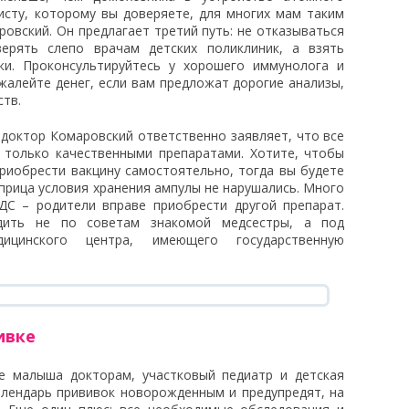
исту, которому вы доверяете, для многих мам таким
овский. Он предлагает третий путь: не отказываться
ерять слепо врачам детских поликлиник, а взять
ки. Проконсультируйтесь у хорошего иммунолога и
жалейте денег, если вам предложат дорогие анализы,
ств.
доктор Комаровский ответственно заявляет, что все
 только качественными препаратами. Хотите, чтобы
риобрести вакцину самостоятельно, тогда вы будете
шприца условия хранения ампулы не нарушались. Много
ДС – родители вправе приобрести другой препарат.
одить не по советам знакомой медсестры, а под
дицинского центра, имеющего государственную
ивке
е малыша докторам, участковый педиатр и детская
алендарь прививок новорожденным и предупредят, на