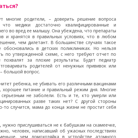
аться?
ут многие родители, – доверить решение вопроса
, что медики достаточно квалифицированные и
чего во вред ее малышу. Она убеждена, что препараты
ов и хранятся в правильных условиях, что в любом
ешение, чем дилетант. В большинстве случаях такое
 обосновались в детских поликлиниках. Но нельзя
ть по утвержденной схеме, с него требуют отчет по
е похвалят за плохие результаты. Будет педиатр
тговаривать родителей от ненужных прививок или
 – большой вопрос.
нитет ребенка, не убивать его различными вакцинами
, хорошее питание и правильный режим дня. Многие
 серьезным не заболели. Есть и те, кто умерли или
кцинированных разве таких нет? С другой стороны
о-то случится, мама до конца жизни не простит себя
 нужно прислушиваться не к бабушкам на скамеечке,
ожно, человек, написавший об ужасных последствиях
меньше, чем домохозяйка в устройстве атомного