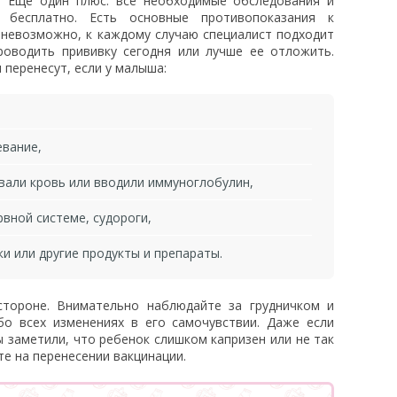
я. Еще один плюс: все необходимые обследования и
 бесплатно. Есть основные противопоказания к
ь невозможно, к каждому случаю специалист подходит
роводить прививку сегодня или лучше ее отложить.
перенесут, если у малыша:
евание,
ивали кровь или вводили иммуноглобулин,
вной системе, судороги,
ки или другие продукты и препараты.
тороне. Внимательно наблюдайте за грудничком и
о всех изменениях в его самочувствии. Даже если
ы заметили, что ребенок слишком капризен или не так
йте на перенесении вакцинации.