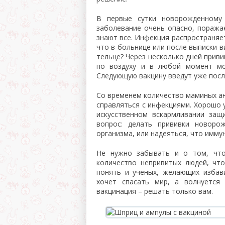
В первые сутки новорожденному
заболевание очень опасно, поража
знают все. Инфекция распространяет
что в больнице или после выписки в
тельце? Через несколько дней прив
по воздуху и в любой момент мо
Следующую вакцину введут уже после
Со временем количество маминых ан
справляться с инфекциями. Хорошо 
искусственном вскармливании защ
вопрос: делать прививки новоро
организма, или надеяться, что имму
Не нужно забывать и о том, что
количество непривитых людей, чт
понять и ученых, желающих избав
хочет спасать мир, а волнуется
вакцинация – решать только вам.