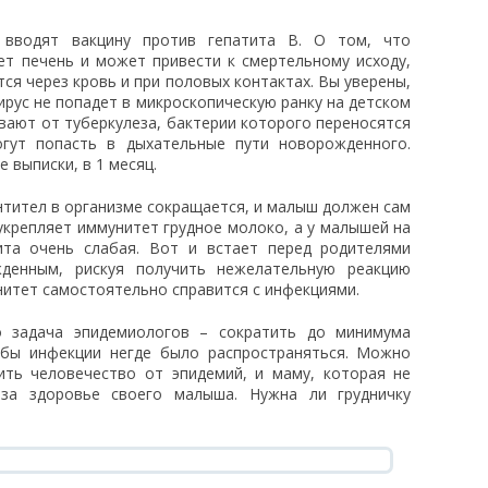
 вводят вакцину против гепатита B. О том, что
ет печень и может привести к смертельному исходу,
ся через кровь и при половых контактах. Вы уверены,
ирус не попадет в микроскопическую ранку на детском
ивают от туберкулеза, бактерии которого переносятся
гут попасть в дыхательные пути новорожденного.
 выписки, в 1 месяц.
тител в организме сокращается, и малыш должен сам
укрепляет иммунитет грудное молоко, а у малышей на
ита очень слабая. Вот и встает перед родителями
жденным, рискуя получить нежелательную реакцию
нитет самостоятельно справится с инфекциями.
 задача эпидемиологов – сократить до минимума
обы инфекции негде было распространяться. Можно
ить человечество от эпидемий, и маму, которая не
 за здоровье своего малыша. Нужна ли грудничку