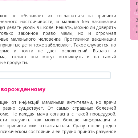
кон не обязывает их соглашаться на прививки
немного настойчивости, и малыша без вакцинации
дут делать уколы в школе. Решать, можно ли доверять
л
только законное право мамы, но и огромная
овье маленького человечка. Противники вакцинации
привитые дети тоже заболевают. Такое случается, но
форме и почти не дает осложнений. Бывают и
изма, только они могут возникнуть и на самый
мые продукты.
новорожденному
щен от инфекций мамиными антителами, но врачи
е равно существует. От самых страшных болезней
оме. Не каждая мама согласна с такой процедурой.
сти получить как можно больше информации и
ые прививки или отказываться. Сразу после родов
психическом состоянии и ей трудно принять разумное