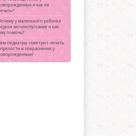
новорожденных и как ее
лечить?
Почему у маленького ребенка
редкое мочеиспускание и как
ему помочь?
Чем педиатры советуют лечить
опрелости и покраснения у
новорожденных?