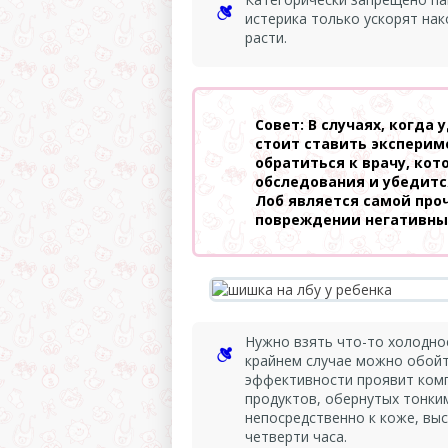
истерика только ускорят нак
расти.
Совет: В случаях, когда
стоит ставить эксперим
обратиться к врачу, ко
обследования и убедится
Лоб является самой проч
повреждении негативные
Нужно взять что-то холодное
крайнем случае можно обойт
эффективности проявит ком
продуктов, обернутых тонки
непосредственно к коже, вы
четверти часа.