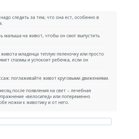
надо следить за тем, что она ест, особенно в
а.
ь малыша на живот, чтобы он смог выпустить
живота младенца теплую пеленочку или просто
нимет спазмы и успокоит ребенка, если он
саж: поглаживайте живот круговыми движениями.
есяц после появления на свет – лечебная
упражнение «велосипед» или попеременно
обе ножки к животику и от него.