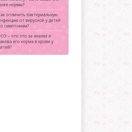
ниже нормы?
Как отличить бактериальную
инфекцию от вирусной у детей
по симптомам?
ОЭ – что это за анализ и
акова его норма в крови у
детей?