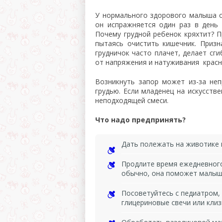
У нормального здорового малыша о
он испражняется один раз в день
Почему грудной ребенок кряхтит? П
пытаясь очистить кишечник. Приз
грудничок часто плачет, делает сг
от напряжения и натуживания красн
Возникнуть запор может из-за не
грудью. Если младенец на искусств
неподходящей смеси.
Что надо предпринять?
Дать полежать на животике и
Продлите время ежедневного 
обычно, она поможет малышу
Посоветуйтесь с педиатром,
глицериновые свечи или клиз