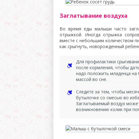
Заглатывание воздуха
Во время еды малыши часто загл
отрыжкой. Иногда отрыжка сопров
вместе с небольшим количеством пи
как срыгнуть, новорожденный ребено
Для профилактики срыгиван
после кормления, чтобы дат
надо положить младенца на 
массой во сне.
Следите за тем, чтобы месяч
бутылочке со смесью во изб
Заглатываемый воздух может 
возникновению колик при по