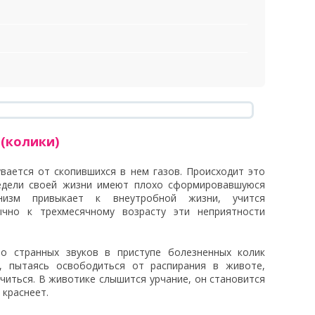
(колики)
вается от скопившихся в нем газов. Происходит это
едели своей жизни имеют плохо сформировавшуюся
анизм привыкает к внеутробной жизни, учится
чно к трехмесячному возрасту эти неприятности
о странных звуков в приступе болезненных колик
 пытаясь освободиться от распирания в животе,
читься. В животике слышится урчание, он становится
 краснеет.