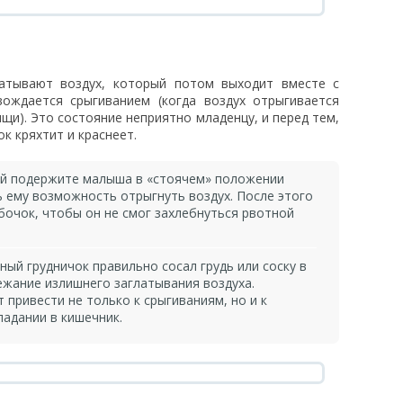
атывают воздух, который потом выходит вместе с
ождается срыгиванием (когда воздух отрыгивается
щи). Это состояние неприятно младенцу, и перед тем,
к кряхтит и краснеет.
ий подержите малыша в «стоячем» положении
ь ему возможность отрыгнуть воздух. После этого
бочок, чтобы он не смог захлебнуться рвотной
ный грудничок правильно сосал грудь или соску в
ежание излишнего заглатывания воздуха.
привести не только к срыгиваниям, но и к
падании в кишечник.