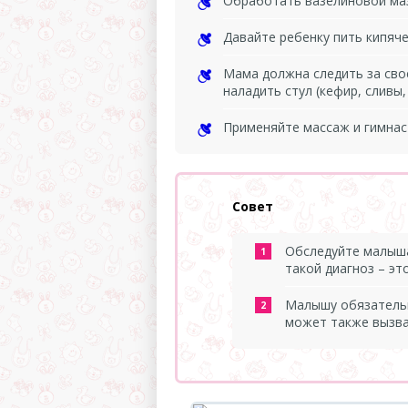
Обработать вазелиновой маз
Давайте ребенку пить кипяче
Мама должна следить за свое
наладить стул (кефир, сливы,
Применяйте массаж и гимнаст
Совет
Обследуйте малыша
такой диагноз – эт
Малышу обязательно
может также вызва