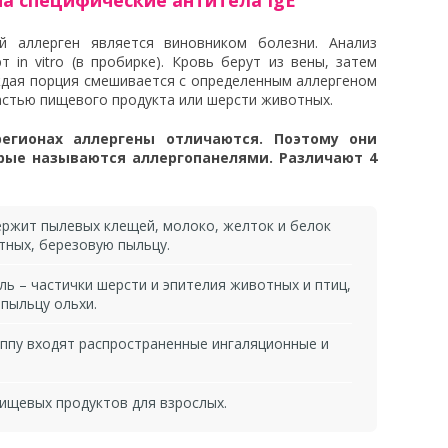
а специфические антитела IgE
й аллерген является виновником болезни. Анализ
 in vitro (в пробирке). Кровь берут из вены, затем
ждая порция смешивается с определенным аллергеном
частью пищевого продукта или шерсти животных.
регионах аллергены отличаются. Поэтому они
рые называются аллергопанелями. Различают 4
ержит пылевых клещей, молоко, желток и белок
тных, березовую пыльцу.
ь – частички шерсти и эпителия животных и птиц,
пыльцу ольхи.
уппу входят распространенные ингаляционные и
ищевых продуктов для взрослых.