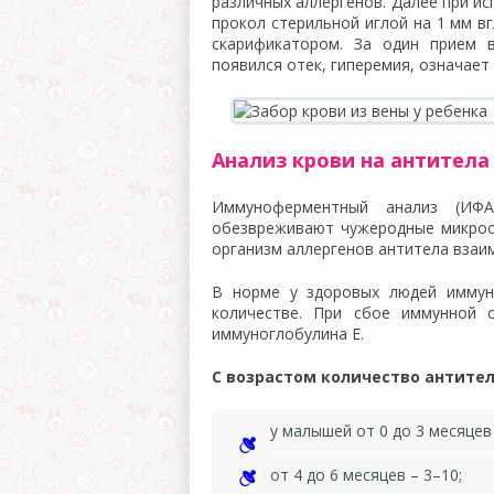
различных аллергенов. Далее при и
прокол стерильной иглой на 1 мм в
скарификатором. За один прием 
появился отек, гиперемия, означает
Анализ крови на антитела
Иммуноферментный анализ (ИФА
обезвреживают чужеродные микроо
организм аллергенов антитела взаи
В норме у здоровых людей иммун
количестве. При сбое иммунной 
иммуноглобулина E.
С возрастом количество антите
у малышей от 0 до 3 месяцев
от 4 до 6 месяцев – 3–10;