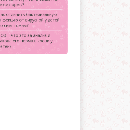
ниже нормы?
Как отличить бактериальную
инфекцию от вирусной у детей
по симптомам?
ОЭ – что это за анализ и
акова его норма в крови у
детей?