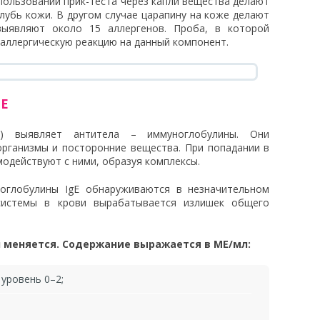
спользовании прик-теста через капли вещества делают
глубь кожи. В другом случае царапину на коже делают
выявляют около 15 аллергенов. Проба, в которой
 аллергическую реакцию на данный компонент.
 E
) выявляет антитела – иммуноглобулины. Они
рганизмы и посторонние вещества. При попадании в
модействуют с ними, образуя комплексы.
оглобулины IgE обнаруживаются в незначительном
системы в крови вырабатывается излишек общего
л меняется. Содержание выражается в МЕ/мл:
 уровень 0–2;