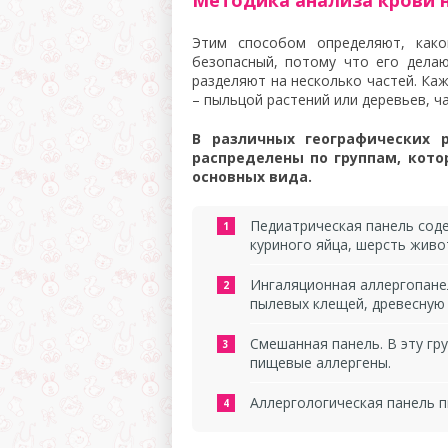
Методика анализа крови н
Этим способом определяют, како
безопасный, потому что его делают
разделяют на несколько частей. Ка
– пыльцой растений или деревьев, 
В различных географических 
распределены по группам, кото
основных вида.
Педиатрическая панель сод
куриного яйца, шерсть живо
Ингаляционная аллергопанел
пылевых клещей, древесную 
Смешанная панель. В эту гр
пищевые аллергены.
Аллергологическая панель п