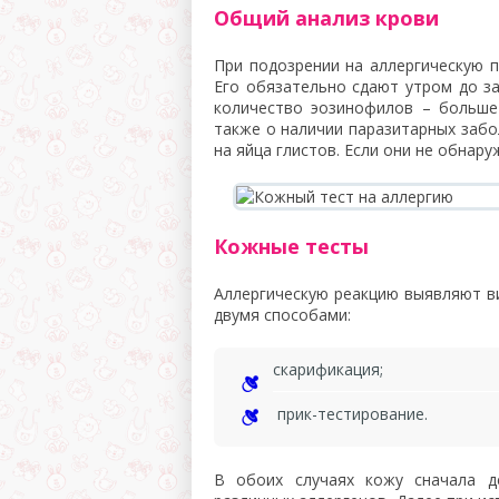
Общий анализ крови
При подозрении на аллергическую п
Его обязательно сдают утром до за
количество эозинофилов – больше
также о наличии паразитарных забо
на яйца глистов. Если они не обнару
Кожные тесты
Аллергическую реакцию выявляют в
двумя способами:
скарификация;
прик-тестирование.
В обоих случаях кожу сначала д