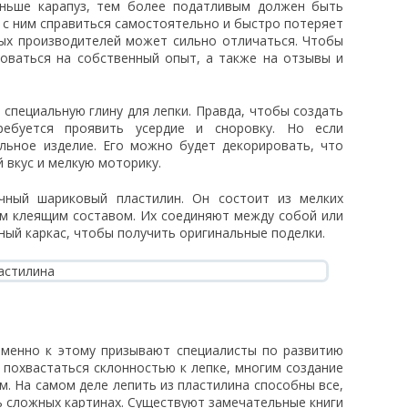
еньше карапуз, тем более податливым должен быть
 с ним справиться самостоятельно и быстро потеряет
ных производителей может сильно отличаться. Чтобы
оваться на собственный опыт, а также на отзывы и
пециальную глину для лепки. Правда, чтобы создать
ребуется проявить усердие и сноровку. Но если
альное изделие. Его можно будет декорировать, что
 вкус и мелкую моторику.
ный шариковый пластилин. Он состоит из мелких
м клеящим составом. Их соединяют между собой или
ный каркас, чтобы получить оригинальные поделки.
Именно к этому призывают специалисты по развитию
 похвастаться склонностью к лепке, многим создание
м. На самом деле лепить из пластилина способны все,
нь сложных картинах. Существуют замечательные книги