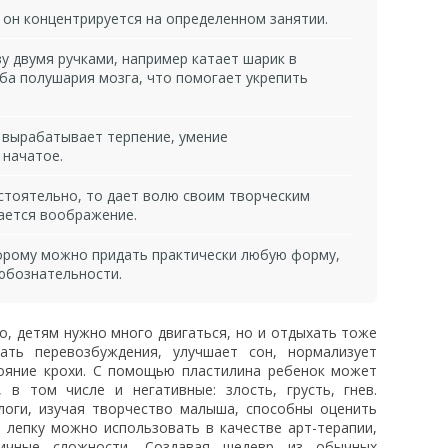
 он концентрируется на определенном занятии.
зу двумя ручками, например катает шарик в
ба полушария мозга, что помогает укрепить
 вырабатывает терпение, умение
 начатое.
остоятельно, то дает волю своим творческим
вается воображение.
орому можно придать практически любую форму,
юбознательности.
о, детям нужно много двигаться, но и отдыхать тоже
ать перевозбуждения, улучшает сон, нормализует
тояние крохи. С помощью пластилина ребенок может
 в том числе и негативные: злость, грусть, гнев.
логи, изучая творчество малыша, способны оценить
 лепку можно использовать в качестве арт-терапии,
ичные сложности. Создавая шедевр из обычных