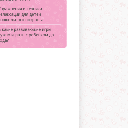
Упражнения и техники
релаксации для детей
дошкольного возраста
В какие развивающие игры
нужно играть с ребенком до
года?