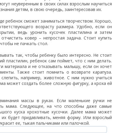
могут неуверенным в своих силах взрослым научиться
знания детям, в свою очередь, заинтересовав их.
где ребенок сможет заниматься творчеством. Хорошо,
ответствующего возрасту размера. Удобно, если он
рытии, ведь уронить кусочек пластилина и затем
 отчистить ковер – непростая задача. Стоит купить
 чтобы не пачкать стол.
ывать так, чтобы ребенку было интересно. Не стоит
ий пластилин, ребенок сам поймет, что с ним делать.
и материала и не отказывать малышу, если он хочет
именты. Также стоит помнить о возврате карапуза.
слепить, например, животное. С ним нужно учиться
ма может создать более сложную фигурку, а кроха ей
зминания массы в руках. Если маленькие ручки не
ть мама. Следующее, на что способны даже самые
шого куска крохотные кусочки. Далее мама может
 их будет придавливать, меняя форму. Или взрослый
украсит ее, тыкая пальчиками или палочкой.