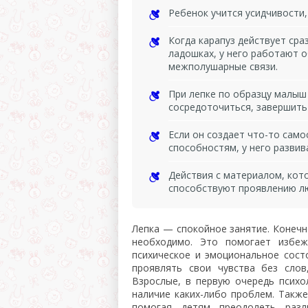
Ребенок учится усидчивости,
Когда карапуз действует сра
ладошках, у него работают о
межполушарные связи.
При лепке по образцу малыш
сосредоточиться, завершить
Если он создает что-то сам
способностям, у него разви
Действия с материалом, кот
способствуют проявлению л
Лепка — спокойное занятие. Конечн
необходимо. Это помогает избеж
психическое и эмоциональное сос
проявлять свои чувства без слов,
Взрослые, в первую очередь психо
наличие каких-либо проблем. Также
помогая детям преодолеть разл