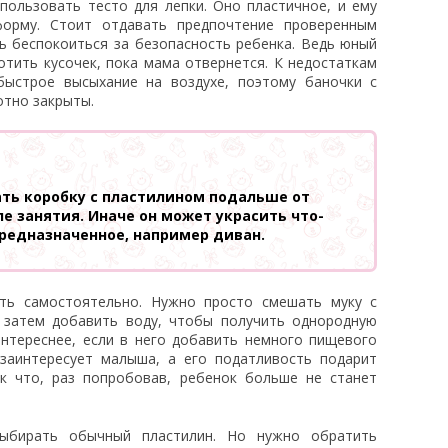
спользовать тесто для лепки. Оно пластичное, и ему
орму. Стоит отдавать предпочтение проверенным
ь беспокоиться за безопасность ребенка. Ведь юный
тить кусочек, пока мама отвернется. К недостаткам
ыстрое высыхание на воздухе, поэтому баночки с
отно закрыты.
ать коробку с пластилином подальше от
е занятия. Иначе он может украсить что-
предназначенное, например диван.
ть самостоятельно. Нужно просто смешать муку с
 затем добавить воду, чтобы получить однородную
интереснее, если в него добавить немного пищевого
 заинтересует малыша, а его податливость подарит
к что, раз попробовав, ребенок больше не станет
бирать обычный пластилин. Но нужно обратить