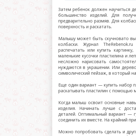
Затем ребенок должен научиться де
большинство изделий. Для получ
предварительно размяв. Для колба
поверхность и раскатать.
Малышу может быть скучновато вып
колбаски. Журнал TheRebenok.ru
распечатать или купить картинку
маленькие кусочки пластилина и леп
несложно нарисовать самостояте
нуждаются в украшении. Или дерево
символический пейзаж, в который на
Еще один вариант — купить набор 
раскатывать пластилин с помощью ма
Когда малыш освоит основные навы
изделия. Начинать лучше с дост
деталей. Оптимальный вариант — г
соединить их вместе. На крайний при
Можно попробовать сделать и други