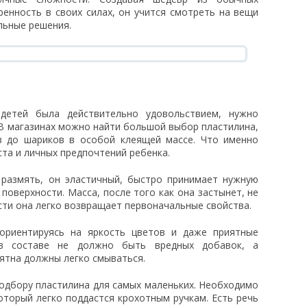
ренность в своих силах, он учится смотреть на вещи
льные решения.
детей была действительно удовольствием, нужно
В магазинах можно найти большой выбор пластилина,
ов до шариков в особой клеящей массе. Что именно
ста и личных предпочтений ребенка.
 размять, он эластичный, быстро принимает нужную
поверхности. Масса, после того как она застынет, не
ти она легко возвращает первоначальные свойства.
риентируясь на яркость цветов и даже приятные
в составе не должно быть вредных добавок, а
ятна должны легко смываться.
одбору пластилина для самых маленьких. Необходимо
оторый легко поддастся крохотным ручкам. Есть речь