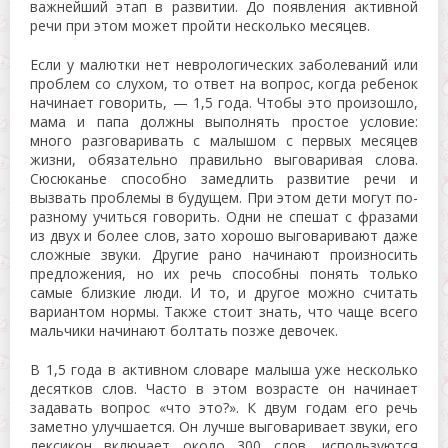
важнейший этап в развитии. До появления активной
речи при этом может пройти несколько месяцев.
Если у малютки нет неврологических заболеваний или
проблем со слухом, то ответ на вопрос, когда ребенок
начинает говорить, — 1,5 года. Чтобы это произошло,
мама и папа должны выполнять простое условие:
много разговаривать с малышом с первых месяцев
жизни, обязательно правильно выговаривая слова.
Сюсюканье способно замедлить развитие речи и
вызвать проблемы в будущем. При этом дети могут по-
разному учиться говорить. Одни не спешат с фразами
из двух и более слов, зато хорошо выговаривают даже
сложные звуки. Другие рано начинают произносить
предложения, но их речь способны понять только
самые близкие люди. И то, и другое можно считать
вариантом нормы. Также стоит знать, что чаще всего
мальчики начинают болтать позже девочек.
В 1,5 года в активном словаре малыша уже несколько
десятков слов. Часто в этом возрасте он начинает
задавать вопрос «что это?». К двум годам его речь
заметно улучшается. Он лучше выговаривает звуки, его
лексикон включает около 300 слов, используются