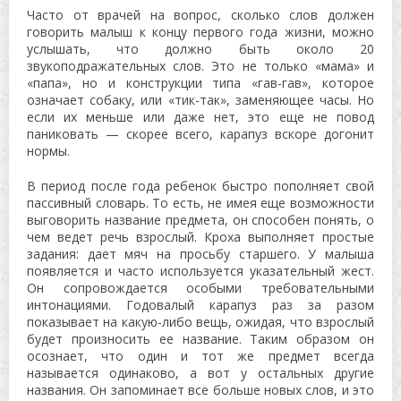
Часто от врачей на вопрос, сколько слов должен
говорить малыш к концу первого года жизни, можно
услышать, что должно быть около 20
звукоподражательных слов. Это не только «мама» и
«папа», но и конструкции типа «гав-гав», которое
означает собаку, или «тик-так», заменяющее часы. Но
если их меньше или даже нет, это еще не повод
паниковать — скорее всего, карапуз вскоре догонит
нормы.
В период после года ребенок быстро пополняет свой
пассивный словарь. То есть, не имея еще возможности
выговорить название предмета, он способен понять, о
чем ведет речь взрослый. Кроха выполняет простые
задания: дает мяч на просьбу старшего. У малыша
появляется и часто используется указательный жест.
Он сопровождается особыми требовательными
интонациями. Годовалый карапуз раз за разом
показывает на какую-либо вещь, ожидая, что взрослый
будет произносить ее название. Таким образом он
осознает, что один и тот же предмет всегда
называется одинаково, а вот у остальных другие
названия. Он запоминает все больше новых слов, и это