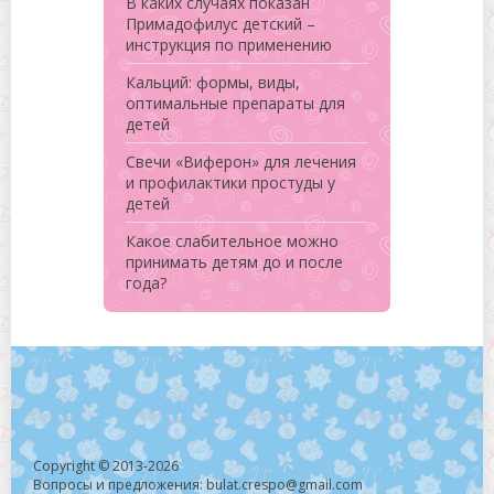
В каких случаях показан
Примадофилус детский –
инструкция по применению
Кальций: формы, виды,
оптимальные препараты для
детей
Свечи «Виферон» для лечения
и профилактики простуды у
детей
Какое слабительное можно
принимать детям до и после
года?
Copyright © 2013-2026
Вопросы и предложения: bulat.crespo@gmail.com