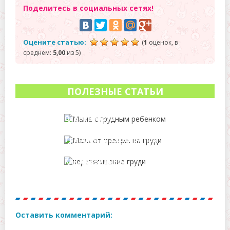
Поделитесь в социальных сетях!
Оцените статью:
(
1
оценок, в
среднем:
5,00
из 5)
ПОЛЕЗНЫЕ СТАТЬИ
Особенности
использования раствора
люголя при грудном
Трещины на сосках при
вскармливании
кормлении грудью –
какой крем или мазь
Как правильно
лучше выбрать?
перетянуть грудь, чтобы
прекратить выработку
грудного молока?
Оставить комментарий: