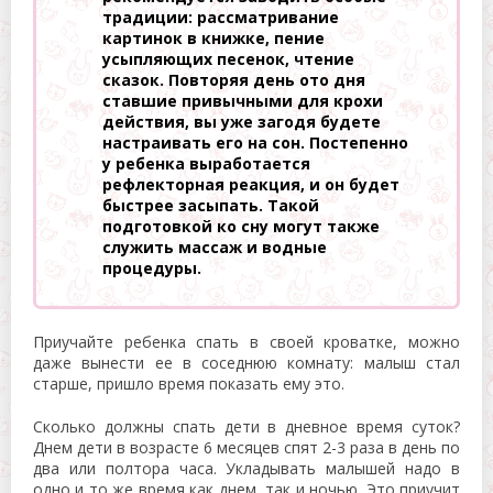
традиции: рассматривание
картинок в книжке, пение
усыпляющих песенок, чтение
сказок. Повторяя день ото дня
ставшие привычными для крохи
действия, вы уже загодя будете
настраивать его на сон. Постепенно
у ребенка выработается
рефлекторная реакция, и он будет
быстрее засыпать. Такой
подготовкой ко сну могут также
служить массаж и водные
процедуры.
Приучайте ребенка спать в своей кроватке, можно
даже вынести ее в соседнюю комнату: малыш стал
старше, пришло время показать ему это.
Сколько должны спать дети в дневное время суток?
Днем дети в возрасте 6 месяцев спят 2-3 раза в день по
два или полтора часа. Укладывать малышей надо в
одно и то же время как днем, так и ночью. Это приучит