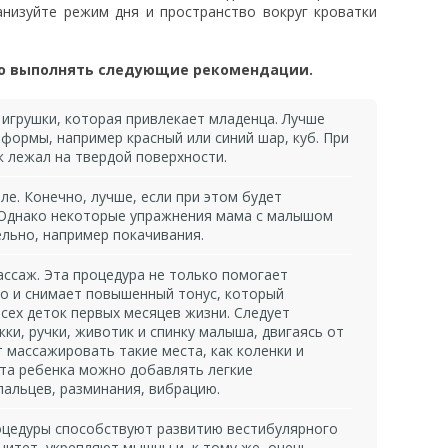
анизуйте режим дня и пространство вокруг кроватки
но выполнять следующие рекомендации.
 игрушки, которая привлекает младенца. Лучше
формы, например красный или синий шар, куб. При
к лежал на твердой поверхности.
е. Конечно, лучше, если при этом будет
 Однако некоторые упражнения мама с малышом
льно, например покачивания.
саж. Эта процедура не только помогает
но и снимает повышенный тонус, который
всех деток первых месяцев жизни. Следует
и, ручки, животик и спинку малыша, двигаясь от
т массажировать такие места, как коленки и
ста ребенка можно добавлять легкие
альцев, разминания, вибрацию.
оцедуры способствуют развитию вестибулярного
нитет, укрепляют мышцы и, к тому же, очень