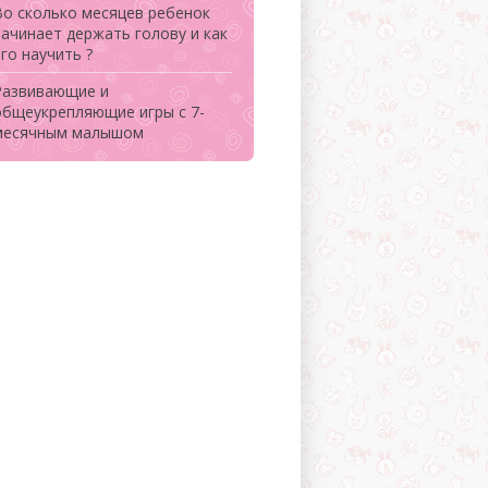
Во сколько месяцев ребенок
начинает держать голову и как
го научить ?
Развивающие и
общеукрепляющие игры с 7-
месячным малышом