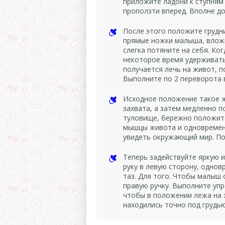
приложите ладони к ступням
проползти вперед. Вполне д
После этого положите грудни
прямые ножки малыша, вложи
слегка потяните на себя. Ко
некоторое время удерживать 
получается лечь на живот, п
Выполните по 2 переворота 
Исходное положение такое 
захвата, а затем медленно п
туловище, бережно положите
мышцы живота и одновремен
увидеть окружающий мир. По
Теперь задействуйте яркую и
руку в левую сторону, однов
таз. Для того. Чтобы малыш
правую ручку. Выполните упр
чтобы в положении лежа на 
находились точно под грудью