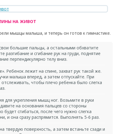
СПИНЫ НА ЖИВОТ
рели мышцы малыша, и теперь он готов к гимнастике.
свои большие пальцы, а остальными обхватите
те разгибание и сгибание рук на груди, поднятие
ание перпендикулярно телу вниз.
». Ребенок лежит на спине, захват рук такой же.
чки малыша вперед, а затем отпускайте. При
ь отслеживать, чтобы плечо ребенка было слегка
аз.
я для укрепления мышц ног. Возьмите в руки
адавите на основания пальцев со стороны
 будет сгибаться, после чего нужно слегка
и, и она сразу распрямится. Выполнять 5-6 раз.
а твердую поверхность, а затем встаньте сзади и