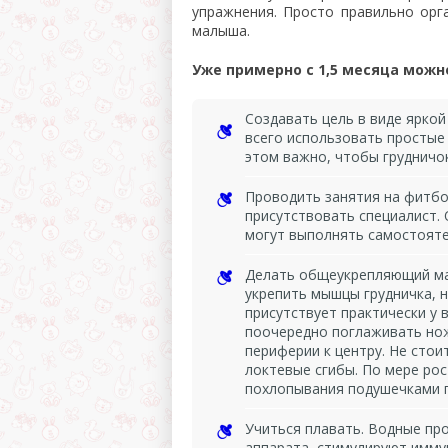
упражнения. Просто правильно орг
малыша.
Уже примерно с 1,5 месяца мож
Создавать цель в виде яркой
всего использовать простые 
этом важно, чтобы грудничо
Проводить занятия на фитбол
присутствовать специалист.
могут выполнять самостояте
Делать общеукрепляющий мас
укрепить мышцы грудничка, 
присутствует практически у 
поочередно поглаживать ножк
периферии к центру. Не стои
локтевые сгибы. По мере ро
похлопывания подушечками п
Учиться плавать. Водные пр
аппарата, стимулируют имму