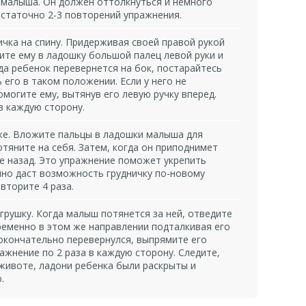
 малыша. Он должен оттолкнуться и немного
остаточно 2-3 повторений упражнения.
чка на спину. Придерживая своей правой рукой
те ему в ладошку большой палец левой руки и
гда ребенок перевернется на бок, постарайтесь
его в таком положении. Если у него не
омогите ему, вытянув его левую ручку вперед.
в каждую сторону.
же. Вложите пальцы в ладошки малыша для
отяните на себя. Затем, когда он приподнимет
 назад. Это упражнение поможет укрепить
но даст возможность грудничку по-новому
вторите 4 раза.
грушку. Когда малыш потянется за ней, отведите
ременно в этом же направлении подталкивая его
 окончательно перевернулся, выпрямите его
ажнение по 2 раза в каждую сторону. Следите,
животе, ладони ребенка были раскрыты и
.