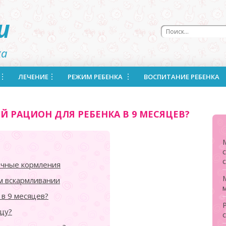
u
ка
ЛЕЧЕНИЕ
РЕЖИМ РЕБЕНКА
ВОСПИТАНИЕ РЕБЕНКА
Й РАЦИОН ДЛЯ РЕБЕНКА В 9 МЕСЯЦЕВ?
с
очные кормления
М
м вскармливании
в 9 месяцев?
щу?
с