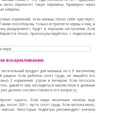
м легко переносят такую перемену. Примерно через
ые капризы.
очных кормлений, если малыш плохо себя чувствует,
. Таким способом вы только истреплете нервы и ему, и
нец выздоровеет, будет в хорошем настроении. Если
абирается плохо, проконсультируйтесь с педиатром о
ом вскармливании
питательный продукт для малыша, но к 9- месячному
й рацион. Если ребенок сосет грудь, не лишайте его
лько 2 кормления: утром и вечером. Если пососать
ятно, давайте ему насладиться лакомством в дневные
 уже должен соответствовать его возрасту.
просит кушать. Если ваши молочные железы еще
, около 200 г, пусть сосет грудь. Если молока мало,
й смесью. Некоторые педиатры рекомендуют сначала