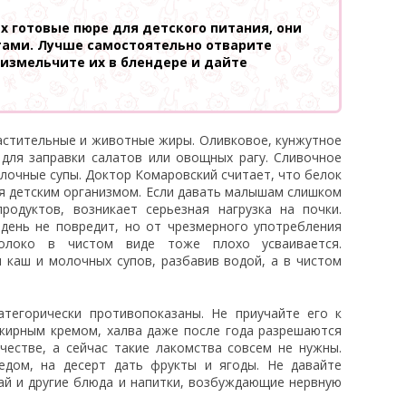
х готовые пюре для детского питания, они
тами. Лучше самостоятельно отварите
 измельчите их в блендере и дайте
астительные и животные жиры. Оливковое, кунжутное
для заправки салатов или овощных рагу. Сливочное
лочные супы. Доктор Комаровский считает, что белок
я детским организмом. Если давать малышам слишком
родуктов, возникает серьезная нагрузка на почки.
день не повредит, но от чрезмерного употребления
олоко в чистом виде тоже плохо усваивается.
 каш и молочных супов, разбавив водой, а в чистом
атегорически противопоказаны. Не приучайте его к
жирным кремом, халва даже после года разрешаются
честве, а сейчас такие лакомства совсем не нужны.
дом, на десерт дать фрукты и ягоды. Не давайте
чай и другие блюда и напитки, возбуждающие нервную