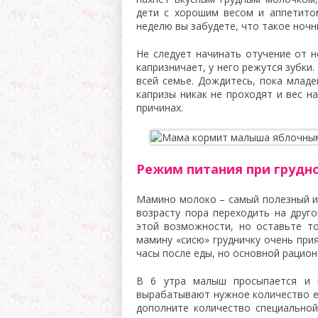
дети с хорошим весом и аппетито
неделю вы забудете, что такое ночн
Не следует начинать отучение от н
капризничает, у него режутся зубки
всей семье. Дождитесь, пока младе
капризы никак не проходят и вес н
причинах.
Режим питания при грудн
Мамино молоко – самый полезный и 
возрасту пора переходить на друго
этой возможности, но оставьте то
мамину «сисю» грудничку очень при
часы после еды, но основной рацион
В 6 утра малыш просыпается и 
вырабатывают нужное количество еды
дополните количество специально