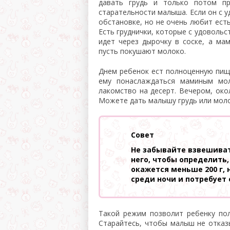
давать грудь и только потом пр
старательности малыша. Если он с 
обстановке, но не очень любит ест
Есть груднички, которые с удовольс
идет через дырочку в соске, а ма
пусть покушают молоко.
Днем ребенок ест полноценную пищу
ему понаслаждаться маминым мо
лакомство на десерт. Вечером, око
Можете дать малышу грудь или моло
Совет
Не забывайте взвешиват
него, чтобы определить,
окажется меньше 200 г, 
среди ночи и потребует 
Такой режим позволит ребенку пол
Старайтесь, чтобы малыш не отказ