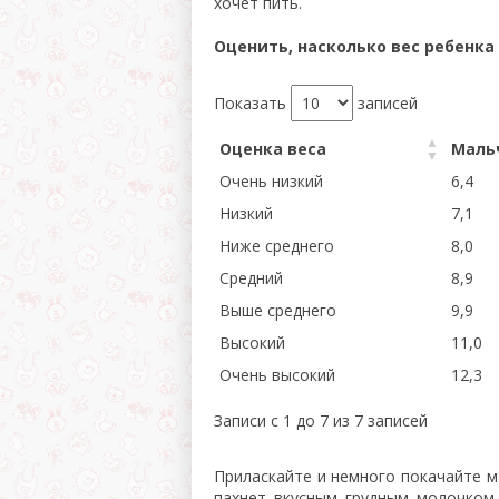
хочет пить.
Оценить, насколько вес ребенк
Показать
записей
Оценка веса
Мальч
Очень низкий
6,4
Низкий
7,1
Ниже среднего
8,0
Средний
8,9
Выше среднего
9,9
Высокий
11,0
Очень высокий
12,3
Записи с 1 до 7 из 7 записей
Приласкайте и немного покачайте ма
пахнет вкусным грудным молочком