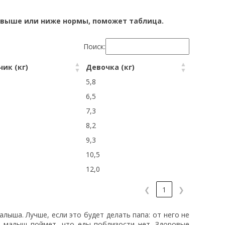
а выше или ниже нормы, поможет таблица.
Поиск:
ик (кг)
Девочка (кг)
5,8
6,5
7,3
8,2
9,3
10,5
12,0
❮
1
❯
лыша. Лучше, если это будет делать папа: от него не
, малыш поймет, что еды поблизости нет. Здоровые