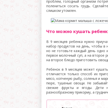
проблем, голодный организм потр
полениться сосать грудь. Сделай
слишком утомлен.
Что можно кушать ребенку
В 9 месяцев ребенка нужно приуч
набор продуктов на день, чтобы в 
но не готовьте каждый день одно и
первое молочный суп, а на второе р
на второе блюдо приготовить овощи
Ребенок в 9 месяцев может кушать 
отличается только способ их приг
мясо, копченую рыбу, соленья и ма
пюре, тушеные овощи. Не забывай
свежие фрукты и ягоды. Дети н
разнообразному прикорму, а грудни