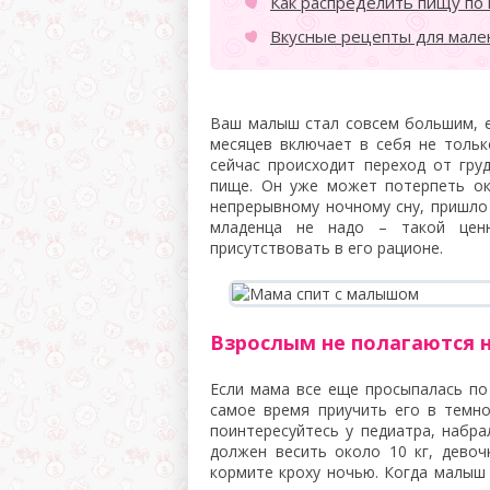
Как распределить пищу по
Вкусные рецепты для мале
Ваш малыш стал совсем большим, е
месяцев включает в себя не тольк
сейчас происходит переход от гру
пище. Он уже может потерпеть ок
непрерывному ночному сну, пришло
младенца не надо – такой цен
присутствовать в его рационе.
Взрослым не полагаются 
Если мама все еще просыпалась по
самое время приучить его в темно
поинтересуйтесь у педиатра, набра
должен весить около 10 кг, девоч
кормите кроху ночью. Когда малыш 