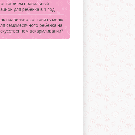
Составляем правильный
ацион для ребенка в 1 год
Как правильно составить меню
для семимесячного ребенка на
искусственном вскармливании?