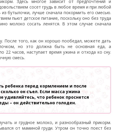
икорм. Здесь многое зависит от предпочтений и
удовольствием сосет грудь в любое время и при любой
ь из бутылочки, лучше сначала покормить его смесью.
твием пьют детское питание, поскольку оно без труда
мино молоко сосать ленятся. В этом случае сначала
. После того, как он хорошо пообедал, можете дать
лочком, но это должна быть не основная еда, а
ло 22 часов, наступает время ужина и отхода ко сну.
чную смесь.
ь ребенка перед кормлением и после
 сколько он съел. Если масса ужина
не удивляйтесь, что ребенок проснется
еды – он действительно голоден.
учать и грудное молоко, и разнообразный прикорм.
ывался от маминой груди. Утром он точно поест без