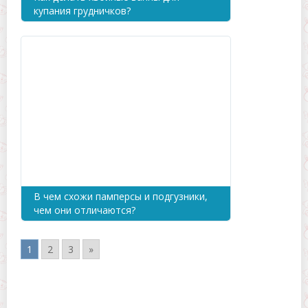
купания грудничков?
В чем схожи памперсы и подгузники,
чем они отличаются?
1
2
3
»