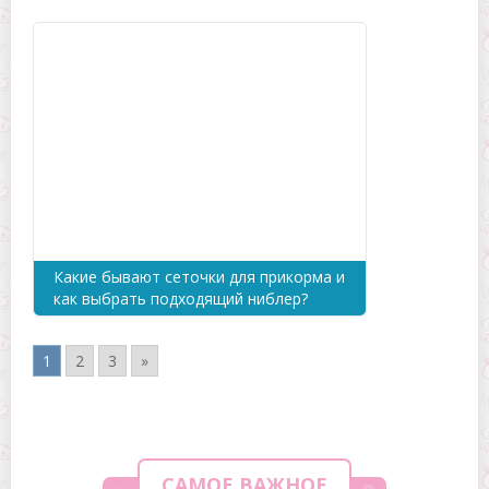
Какие бывают сеточки для прикорма и
как выбрать подходящий ниблер?
1
2
3
»
САМОЕ ВАЖНОЕ